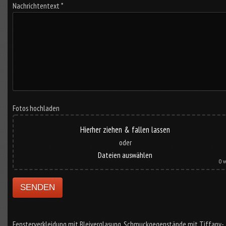
Nachrichtentext *
Fotos hochladen
Hierher ziehen & fallen lassen
oder
Dateien auswählen
0
v
Fensterverkleidung mit Bleiverglasung, Schmuckgegenstände mit Tiffany-