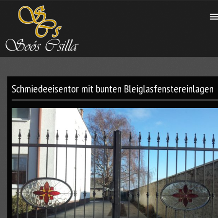
Schmiedeeisentor mit bunten Bleiglasfenstereinlagen