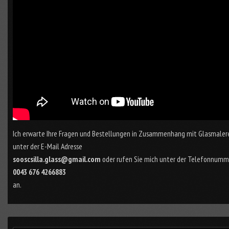
Ich erwarte Ihre Fragen und Bestellungen in Zusammenhang mit Glasmaler
unter der E-Mail Adresse
sooscsilla.glass@gmail.com
oder rufen Sie mich unter der Telefonnumm
0043 676 4266883
an.