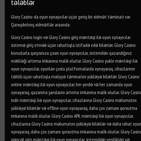
tələblər
Glory Casino-da oyun oynayıcılar üçün geniş bir xidmət təminatı var.
Qarxışdırılmış xidmətlər arasında:
Glory Casino login və Glory Casino giriş məntəqi ilə oyun oynayıcılar
sistemə giriş etmək üçün rahatlıqla istifadə edə bilərlər. Glory Casino
bonuslarla qarşısınıza çıxan oyun oynayıcılar, sistemdən qazandığınız
məbləği artırma imkanına malik olurlar. Glory Casino yukle məntəqi ilə
oyun oynayıcılar, oyunları çoxlu platformalarda oynayaraq, cihazlarının
təhlili üçün rahatlıqla maliyyə təminatını yükləyə bilərlər. Glory Casino
online məntəqi ilə oyun oynayıcılar, her yerdə və her zamanda oyun
oynayaraq, qazanma şanslarını artırma imkanına malik olurlar. Glory Casin
indir məntəqi ilə oyun oynayıcılar, cihazlarına Glory Casino məlumatını
yükləyə bilərlər və offline oyun oynayaraq, daha çox zamanı qorxutma
imkanına malik olurlar. Glory Casino APK məntəqi ilə oyun oynayıcılar,
cihazlarına Glory Casino məlumatını yükləyə bilərlər və daha rahat oyu
oynayaraq, daha çox zamanı qorxutma imkanına malik olurlar. Glory Casin
gəncəl giriş məntəqi ilə oyun oynayıcılar, sistemdəki yenilikləri və