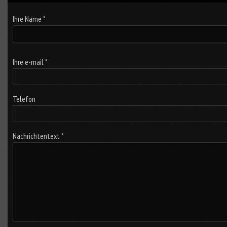
Ihre Name *
Ihre e-mail *
Telefon
Nachrichtentext *