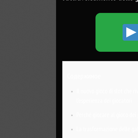
Содержимое
Il nuovo gioco di slot che r
l’esperienza dei giocatori
Perché giocare al gioco dei 
La trasformazione delle gall