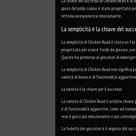
La chiave del successo di Chicken Road è la s
gioco del pollo casino è stato progettato per 
vittoria un’esperienza emozionante.
La semplicità è la chiave del succ
La semplicità di Chicken Road è stata un fatto
progettato per essere facile da giocare, con 
Questo ha permesso ai giocatori di immergersi
La semplicità di Chicken Road non significa pe
varietà di bonus e di funzionalità aggiuntiv
La varietà è la chiave per il successo
La varietà di Chicken Road è un’altra chiave p
e di funzionalità aggiuntive, come ad esempio
reso il gioco più emozionante e più coinvolg
La fedeltà dei giocatori è il segreto del suc