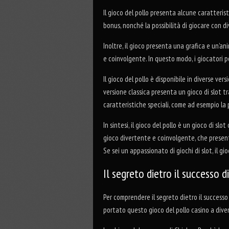
Il gioco del pollo presenta alcune caratterist
bonus, nonché la possibilità di giocare con d
Inoltre, il gioco presenta una grafica e un’a
e coinvolgente. In questo modo, i giocatori 
Il gioco del pollo è disponibile in diverse ver
versione classica presenta un gioco di slot 
caratteristiche speciali, come ad esempio la p
In sintesi, il gioco del pollo è un gioco di sl
gioco divertente e coinvolgente, che present
Se sei un appassionato di giochi di slot, il g
Il segreto dietro il successo 
Per comprendere il segreto dietro il successo
portato questo gioco del pollo casino a diven