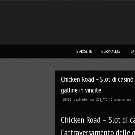
STARTSEITE
GLASMALEREI
SA
Chicken Road – Slot di casinò
galline in vincite
geschrieben von
bemerkungen
EGYÉB
SCS_AT1
/
0
Chicken Road – Slot di c
l’attraversamento delle g