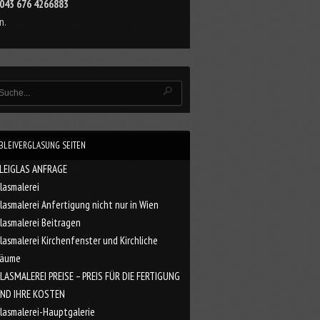
043 676 4266883
n.
BLEIVERGLASUNG SEITEN
LEIGLAS ANFRAGE
lasmalerei
lasmalerei Anfertigung nicht nur in Wien
lasmalerei Beitragen
lasmalerei Kirchenfenster und Kirchliche
äume
LASMALEREI PREISE – PREIS FÜR DIE FERTIGUNG
ND IHRE KOSTEN
lasmalerei-Hauptgalerie