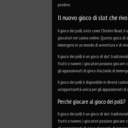
perdere.
Il nuovo gioco di slot che rivo
Il gioco dei polli, noto come Chicken Road, è 
giocatori nei casino online. Questo gioco di 
immergersi in un mondo di avventura e di vin
Il gioco dei polli è un gioco di slot tradizion
frutti o numeri, i giocatori possono giocare c
gli appassionati di gioco d’azzardo di immerg
Il gioco dei polli è disponibile in diversi casi
un’opportunità unica per gli appassionati di 
Perché giocare al gioco dei polli?
Il gioco dei polli è un gioco di slot tradizion
frutti o numeri, i giocatori possono giocare c