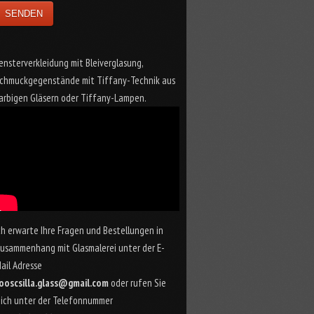
ensterverkleidung mit Bleiverglasung,
chmuckgegenstände mit Tiffany-Technik aus
arbigen Gläsern oder Tiffany-Lampen.
ch erwarte Ihre Fragen und Bestellungen in
usammenhang mit Glasmalerei unter der E-
ail Adresse
ooscsilla.glass@gmail.com
oder rufen Sie
ich unter der Telefonnummer