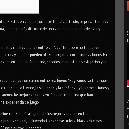
tina? ¡Estás en el lugar correcto! En este artículo, te presentaremos
F
tina, donde podrás disfrutar de una variedad de juegos de azar y
S
f
que hay muchos casinos online en Argentina, pero no todos son
que otros, y algunos pueden ofrecer mejores promociones y bonos. En
casinos en línea en Argentina, basados en nuestra investigación y en
o que hace que un casino online sea bueno? Hay varios factores que
 calidad del software, la seguridad y la confianza, y las promociones y
I
ntaremos los mejores casinos en línea en Argentina que han
Z
ena experiencia de juego.
M
nline con Bono Gratis, uno de los mejores casinos en línea en
s
e juegos de azar, incluyendo tragaperras, ruleta, blackjack y más.
m
00 para nuevos jugadores.