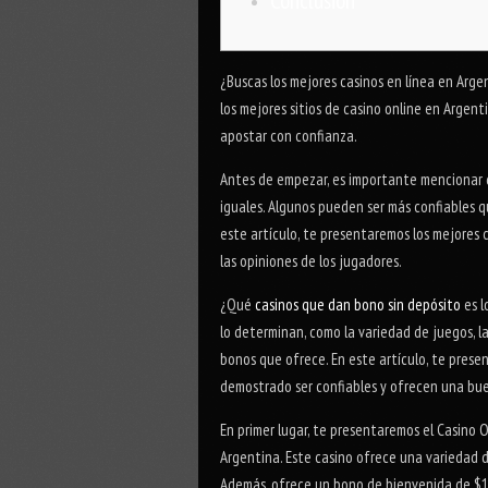
Conclusión
¿Buscas los mejores casinos en línea en Argen
los mejores sitios de casino online en Argen
apostar con confianza.
Antes de empezar, es importante mencionar 
iguales. Algunos pueden ser más confiables 
este artículo, te presentaremos los mejores 
las opiniones de los jugadores.
¿Qué
casinos que dan bono sin depósito
es l
lo determinan, como la variedad de juegos, la
bonos que ofrece. En este artículo, te prese
demostrado ser confiables y ofrecen una bu
En primer lugar, te presentaremos el Casino O
Argentina. Este casino ofrece una variedad d
Además, ofrece un bono de bienvenida de $1