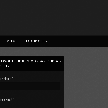
ANFRAGE
ERREICHBARKEITEN
GLASMALEREI UND BLEIVERGLASUNG ZU GÜNSTIGEN
PREISEN
hre Name *
hre e-mail *