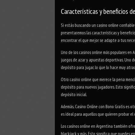
Características y beneficios d
Si estás buscando un casino online confiable
presentaremos las características y benefici
encontrar el que mejor se adapte a tus nece
Uno de los casinos online más populares en 
juegos de azar y apuestas deportivas. Uno d
depósito para jugar, lo que lo hace muy atrac
Otro casino online que merece la pena menci
depósito para nuevos jugadores. Esto signifi
depósito inicial.
Además, Casino Online con Bono Gratis es ot
es ideal para aquellos que quieren probar el
Los casinos online en Argentina también ofre
blackjack y más. Esto significa que puedes e