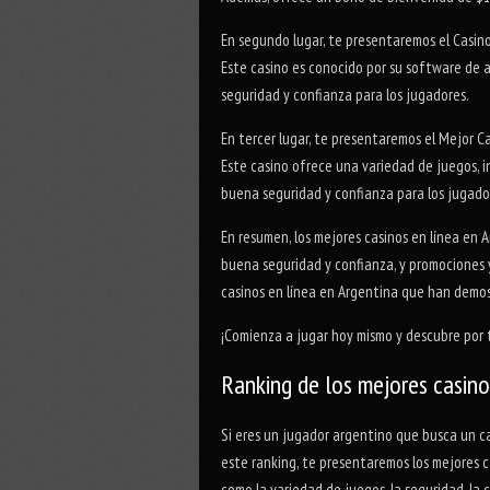
En segundo lugar, te presentaremos el Casino
Este casino es conocido por su software de 
seguridad y confianza para los jugadores.
En tercer lugar, te presentaremos el Mejor C
Este casino ofrece una variedad de juegos, i
buena seguridad y confianza para los jugado
En resumen, los mejores casinos en línea en
buena seguridad y confianza, y promociones y
casinos en línea en Argentina que han demos
¡Comienza a jugar hoy mismo y descubre por t
Ranking de los mejores casino
Si eres un jugador argentino que busca un cas
este ranking, te presentaremos los mejores 
como la variedad de juegos, la seguridad, la c