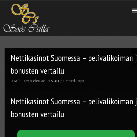
Nettikasinot Suomessa – pelivalikoiman 
bonusten vertailu
geschrieben von
bemerkungen
EGYÉB
SCS_AT1
/
0
Nettikasinot Suomessa – pelivalikoiman 
bonusten vertailu