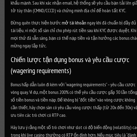
khẩu mạnh. Sau khi xác nhận email, hệ thống sẽ yêu cầu bạn tải lên gi
tờ tùy thân (CMND/CCCD) và chứng minh địa chỉ để hoàn tất KYC.
Đừng quên thực hiện bước
mở tài khoản
ngay khi đã chuẩn bị đầy đủ
tài liệu, vì một số sàn chỉ cho phép rút tiền sau khi KYC được duyệt. Khi
mọi thứ đã sẵn sàng, bạn có thể nạp tiền và tận hưởng các bonus chà
mừng ngay lập tức.
Chiến lược tận dụng bonus và yêu cầu cược
(wagering requirements)
Bonus hấp dẫn luôn đi kèm với “wagering requirements” – yêu cầu cược
vòng quay. Ví dụ, một bonus 200% có thể yêu cầu cược gấp 30 lần tổn
số tiền bonus và tiền nạp. Để không bị “đốt tiền” vào vòng cược không
cần thiết, hãy chọn sàn có yêu cầu vòng cược thấp (từ 20x đến 30x) v
ưu tiên các trò chơi có RTP cao.
Hãy lưu ý rằng một số trò chơi như slot có độ biến động (volatility) ca
trong khi live casino thường có RTP ổn định hơn. Nếu mục tiêu là “đánh