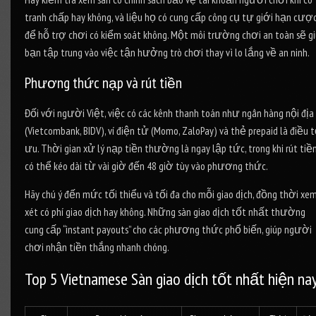
tranh chấp hay không, và liệu họ có cung cấp công cụ tự giới hạn cượ
để hỗ trợ chơi có kiểm soát không. Một môi trường chơi an toàn sẽ g
bạn tập trung vào việc tận hưởng trò chơi thay vì lo lắng về an ninh.
Phương thức nạp và rút tiền
Đối với người Việt, việc có các kênh thanh toán như ngân hàng nội địa
(Vietcombank, BIDV), ví điện tử (Momo, ZaloPay) và thẻ prepaid là điều t
ưu. Thời gian xử lý nạp tiền thường là ngay lập tức, trong khi rút tiề
có thể kéo dài từ vài giờ đến 48 giờ tùy vào phương thức.
Hãy chú ý đến mức tối thiểu và tối đa cho mỗi giao dịch, đồng thời xe
xét có phí giao dịch hay không. Những sàn giao dịch tốt nhất thường
cung cấp “instant payouts” cho các phương thức phổ biến, giúp người
chơi nhận tiền thắng nhanh chóng.
Top 5 Vietnamese Sàn giao dịch tốt nhất hiện na