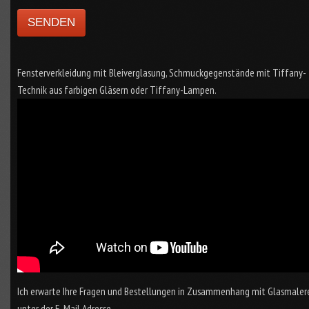
Fensterverkleidung mit Bleiverglasung, Schmuckgegenstände mit Tiffany-
Technik aus farbigen Gläsern oder Tiffany-Lampen.
Ich erwarte Ihre Fragen und Bestellungen in Zusammenhang mit Glasmaler
unter der E-Mail Adresse