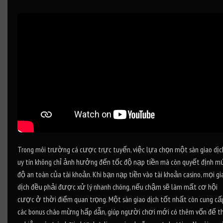
Trong môi trường cá cược trực tuyến, việc lựa chọn một sàn giao dịc
uy tín không chỉ ảnh hưởng đến tốc độ nạp tiền mà còn quyết định m
độ an toàn của tài khoản. Khi bạn nạp tiền vào tài khoản casino, mọi gi
dịch đều phải được xử lý nhanh chóng, nếu chậm sẽ làm mất cơ hội
cược ở thời điểm quan trọng. Một sàn giao dịch tốt nhất còn cung cấ
các bonus chào mừng hấp dẫn, giúp người chơi mới có thêm vốn để 